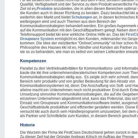
Für kki besteht ein Produkt nicht nur aus dem Preis, sondern darüber 
Qualität, Verfügbarkeit und der Service zu dem Produkt wesentliche Fa
Ziel ist es,
Produkte
anzubieten, die in allen diesen Bereichen optimal 
die Kunden auch in dieser Richtung zu beraten. Dazu beobachtet kki 
weiterhin den Markt und bietet
Schulungen
an, in denen technisches
weitergegen wird und auch Themen aus dem Bereich der
Kommunikationsstrategien behandelt werden. Ein großes Augenmerk wi
auf die Kommunikation mit den Geschäftspartnern gelegt. Neben dem 
Telefonsupport bietet kki eine wirkliche Online Hilfe an. Das kki
FirstC
Groupware System
ermöglicht es den Kunden, miteinander ins Gesp
kommen. Die Idee der vielzitierten "OnlineCommunity" ist hier schon Re
Philosophie des Hauses kki ist es, Händler und Kunden als Partner z
sie so zu behandeln, wie man es selbst von seinen Lieferanten erwarte
Kompetenzen
Parallel zu den Vertriebsaktivitäten für Kommunikations- und Informati
baute die kki ihre unternehmensberaterischen Kompetenzen zum Th
Kommunikationsstrategien stetig aus. Es zeigte sich sehr schnell, das
Bereich sehr produktiv und von großer Bedeutung für den Absatz von
Kommunikationssystemen ist, denn: Die Anschaffung von Soft- und H
alleine macht ein Unternehmen noch nicht produktiver. Erst durch Ent
Umsetzung sinnvoller Kommunikationsstrategien, die auf die Gegeben
einzelnen Unternehmen abgestimmt sind, kann das Potenzial, das sic
Einsatz von Groupware und Kommunikationssoftware bietet, ausgenutz
Geschäftsabläufe produktiver und effizienter gestalten werden. Diese 
versucht kki auch durch sein Händlerprogramm umzusetzen, bei dem 
als Partner und Schnittstelle zum Kunden, in diesem Bereich geschult
Historie
Die Wurzeln der Firma kki FirstClass Deutschland gehen zurück in das
Zu dieser Zeit hat der Gründer Andreas Kölsch im Auftrag der Presse