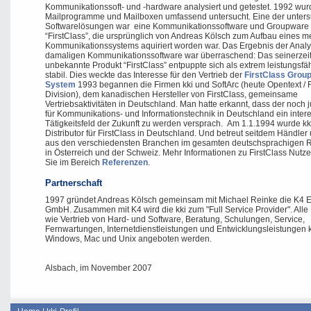
Kommunikationssoft- und -hardware analysiert und getestet. 1992 wur
Mailprogramme und Mailboxen umfassend untersucht. Eine der unter
Softwarelösungen war eine Kommunikationssoftware und Groupwar
“FirstClass”, die ursprünglich von Andreas Kölsch zum Aufbau eines m
Kommunikationssystems aquiriert worden war. Das Ergebnis der Analy
damaligen Kommunikationssoftware war überraschend: Das seinerzei
unbekannte Produkt “FirstClass” entpuppte sich als extrem leistungsfä
stabil. Dies weckte das Interesse für den Vertrieb der
FirstClass Grou
System
1993 begannen die Firmen kki und SoftArc (heute Opentext / F
Division), dem kanadischen Hersteller von FirstClass, gemeinsame
Vertriebsaktivitäten in Deutschland. Man hatte erkannt, dass der noch 
für Kommunikations- und Informationstechnik in Deutschland ein inter
Tätigkeitsfeld der Zukunft zu werden versprach. Am 1.1.1994 wurde kki 
Distributor für FirstClass in Deutschland. Und betreut seitdem Händle
aus den verschiedensten Branchen im gesamten deutschsprachigen 
in Österreich und der Schweiz. Mehr Informationen zu FirstClass Nutze
Sie im Bereich
Referenzen
.
Partnerschaft
1997 gründet Andreas Kölsch gemeinsam mit Michael Reinke die K4 E
GmbH. Zusammen mit K4 wird die kki zum "Full Service Provider". Alle
wie Vertrieb von Hard- und Software, Beratung, Schulungen, Service,
Fernwartungen, Internetdienstleistungen und Entwicklungsleistungen 
Windows, Mac und Unix angeboten werden.
Alsbach, im November 2007