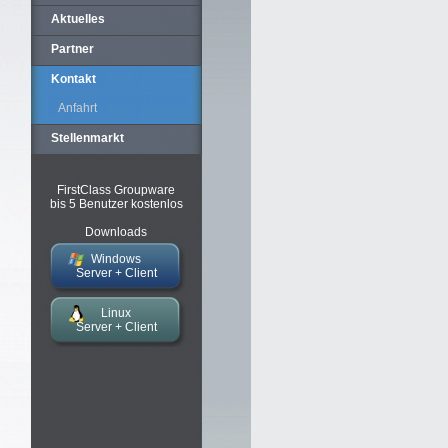
Aktuelles
Partner
Kontakt
Anfahrt
Stellenmarkt
FirstClass Groupware
bis 5 Benutzer kostenlos
Downloads
Windows
Server + Client
Linux
Server + Client