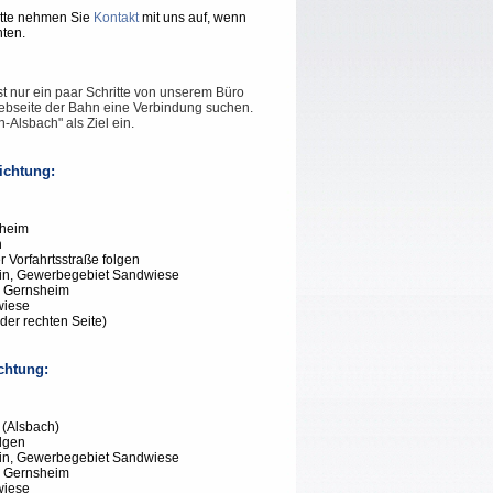
Bitte nehmen Sie
Kontakt
mit uns auf, wenn
ten.
t nur ein paar Schritte von unserem Büro
Webseite der Bahn eine Verbindung suchen.
-Alsbach" als Ziel ein.
ichtung:
nheim
h
Vorfahrtsstraße folgen
ein, Gewerbegebiet Sandwiese
g Gernsheim
wiese
der rechten Seite)
chtung:
(Alsbach)
olgen
ein, Gewerbegebiet Sandwiese
g Gernsheim
wiese