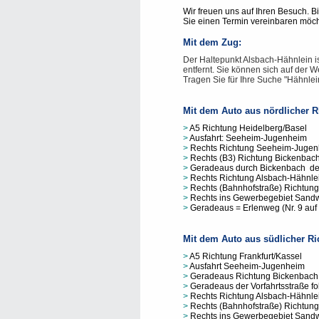
Wir freuen uns auf Ihren Besuch. 
Sie einen Termin vereinbaren möch
Mit dem Zug:
Der Haltepunkt Alsbach-Hähnlein is
entfernt. Sie können sich auf der 
Tragen Sie für Ihre Suche "Hähnlein
Mit dem Auto aus nördlicher R
>
A5 Richtung Heidelberg/Basel
>
Ausfahrt: Seeheim-Jugenheim
>
Rechts Richtung Seeheim-Juge
>
Rechts (B3) Richtung Bickenbac
>
Geradeaus durch Bickenbach der 
>
Rechts Richtung Alsbach-Hähnl
>
Rechts (Bahnhofstraße) Richtun
>
Rechts ins Gewerbegebiet Sand
>
Geradeaus = Erlenweg (Nr. 9 auf 
Mit dem Auto aus südlicher Ri
>
A5 Richtung Frankfurt/Kassel
>
Ausfahrt Seeheim-Jugenheim
>
Geradeaus Richtung Bickenbach 
>
Geradeaus der Vorfahrtsstraße f
>
Rechts Richtung Alsbach-Hähnl
>
Rechts (Bahnhofstraße) Richtun
>
Rechts ins Gewerbegebiet Sand