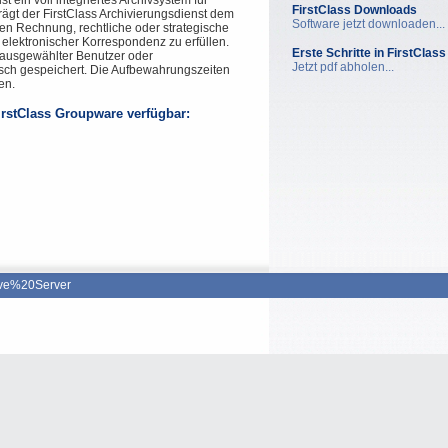
st ein voll integriertes Archivsystem für
FirstClass Downloads
 trägt der FirstClass Archivierungsdienst dem
Software jetzt downloaden...
n Rechnung, rechtliche oder strategische
 elektronischer Korrespondenz zu erfüllen.
Erste Schritte in FirstClass
ausgewählter Benutzer oder
Jetzt pdf abholen...
ch gespeichert. Die Aufbewahrungszeiten
en.
irstClass Groupware verfügbar:
ive%20Server