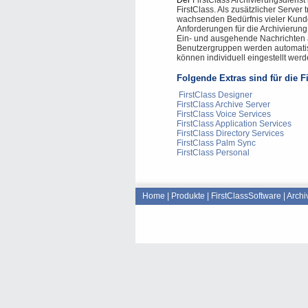
Der
FirstClass Archivierungsdienst i
FirstClass. Als zusätzlicher Server
wachsenden Bedürfnis vieler Kunde
Anforderungen für die Archivierung
Ein- und ausgehende Nachrichten 
Benutzergruppen werden automatis
können individuell eingestellt werd
Folgende Extras sind für die F
FirstClass Designer
FirstClass Archive Server
FirstClass Voice Services
FirstClass Application Services
FirstClass Directory Services
FirstClass Palm Sync
FirstClass Personal
Home
|
Produkte
|
FirstClassSoftware
|
Arch