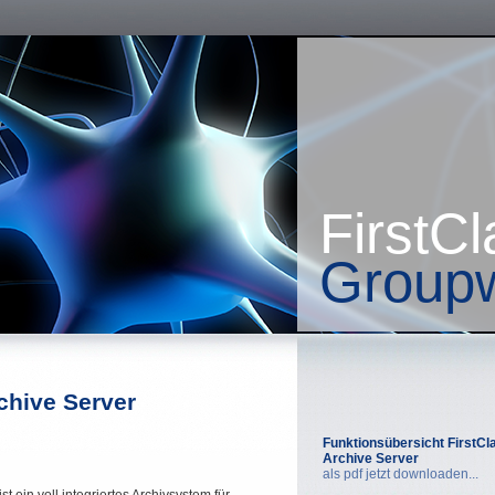
FirstCl
Group
rchive Server
Funktionsübersicht FirstCl
Archive Server
als pdf jetzt downloaden...