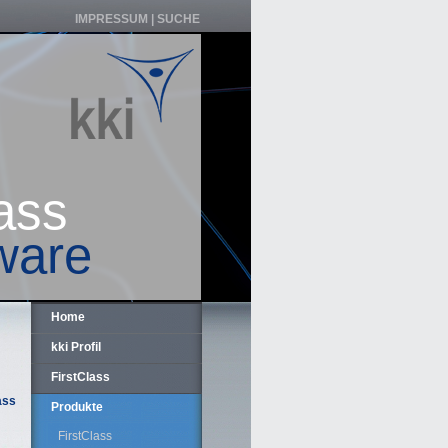
IMPRESSUM
|
SUCHE
ass
ware
Home
kki Profil
FirstClass
ass
Produkte
FirstClass