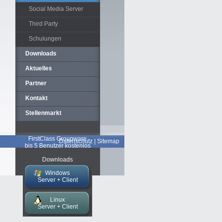
Social Media Server
Third Party
Schulungen
Downloads
Aktuelles
Partner
Kontakt
Stellenmarkt
FirstClass Groupware
Datenschutz
|
Sitemap
bis 5 Benutzer kostenlos
Downloads
Windows
Server + Client
Linux
Server + Client