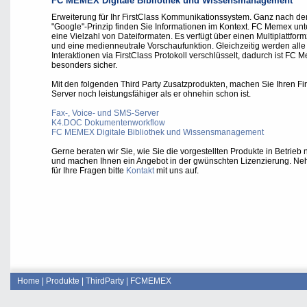
FC MEMEX Digitale Bibliothek und Wissensmanagement
Erweiterung für Ihr FirstClass Kommunikationssystem. Ganz nach d
"Google"-Prinzip finden Sie Informationen im Kontext. FC Memex unte
eine Vielzahl von Dateiformaten. Es verfügt über einen Multiplattfo
und eine medienneutrale Vorschaufunktion. Gleichzeitig werden alle
Interaktionen via FirstClass Protokoll verschlüsselt, dadurch ist FC 
besonders sicher.
Mit den folgenden Third Party Zusatzprodukten, machen Sie Ihren Fi
Server noch leistungsfähiger als er ohnehin schon ist.
Fax-, Voice- und SMS-Server
K4.DOC Dokumentenworkflow
FC MEMEX Digitale Bibliothek und Wissensmanagement
Gerne beraten wir Sie, wie Sie die vorgestellten Produkte in Betrie
und machen Ihnen ein Angebot in der gwünschten Lizenzierung. N
für Ihre Fragen bitte
Kontakt
mit uns auf.
Home
|
Produkte
|
ThirdParty
|
FCMEMEX